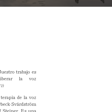
uestro trabajo es
liberar la voz
72)
terapia de la voz
erbeck-Svärdström
f Steiner. Es una