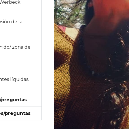
ra Werbeck
sión de la
onido/ zona de
tes líquidas.
 /preguntas
res/preguntas