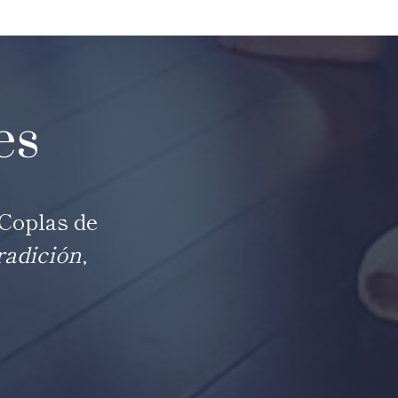
es
“Coplas de
radición
,